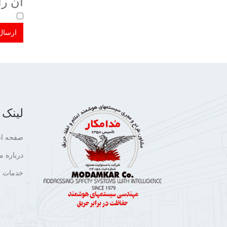
آن را
لینک 
صفحه ا
درباره ما
خدمات م