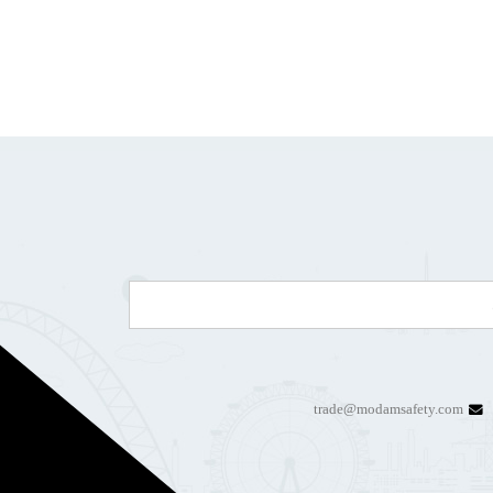
trade@modamsafety.com