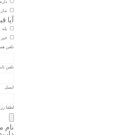
دارم
ندار
آیا قبلا با ش
بله
خیر
تلفن همر
تلفن ثاب
ایمیل
لطفا رزو
نام م
دارید