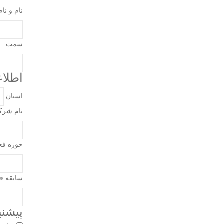
نام و نا
سمت
اطلا
استان
نام شر
حوزه فع
سابقه ف
پیشنی