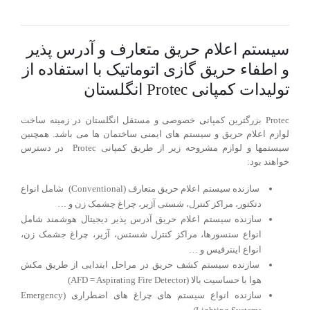
سیستم اعلام حریق متعارف و آدرس پذیر
و اطفاء حریق گازی اتوماتیک با استفاده از
تولیدات کمپانی Protec انگلستان
Protec بزرگترین کمپانی خصوصی و مستقل انگلستان در زمینه ساخت
لوازم اعلام حریق و سیستم های ایمنی ساختمان ها می باشد. همچنین
سیستمها و لوازم مشروحه زیر از طریق کمپانی Protec در دسترس
خواهند بود:
سازنده سیستم اعلام حریق متعارف (Conventional) شامل انواع
دتکتور، مراکز کنترل، شستی آژیر، چراغ چشمک زن و …
سازنده سیستم اعلام حریق آدرس پذیر دیجیتال هوشمند شامل
انواع سنسورها، مراکز کنترل شستس، آژیر، چراغ جشمک زن،
انواع اینترفیس و …
سازنده سیستم کشف حریق در مراحل ابتدایی از طریق مکش
هوا با حساسیت بالا (AFD = Aspirating Fire Detector)
سازنده انواع سیستم های چراغ های اضطراری (Emergency