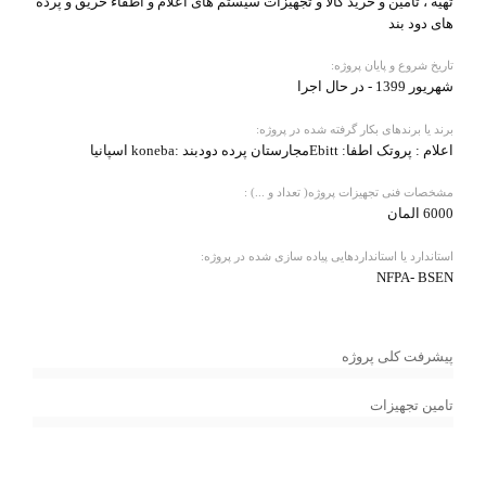
تهیه ، تامین و خرید کالا و تجهیزات سیستم های اعلام و اطفاء حریق و پرده
های دود بند
تاریخ شروع و پایان پروژه:
شهریور 1399 - در حال اجرا
برند یا برندهای بکار گرفته شده در پروژه:
اعلام : پروتک اطفا: Ebittمجارستان پرده دودبند :koneba اسپانیا
مشخصات فنی تجهیزات پروژه( تعداد و ...) :
6000 المان
استاندارد یا استانداردهایی پیاده سازی شده در پروژه:
NFPA- BSEN
پیشرفت کلی پروژه
تامین تجهیزات