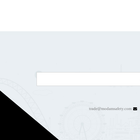
trade@modamsafety.com