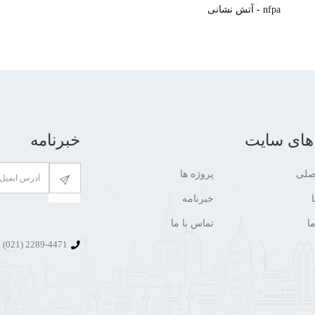
nfpa - آتش نشانی
های سایت
خبرنامه
صلی
پروژه ها
خبرنامه
ا
تماس با ما
2289-4471 (021)