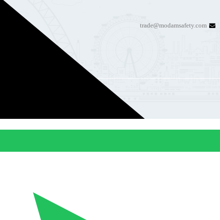
trade@modamsafety.com