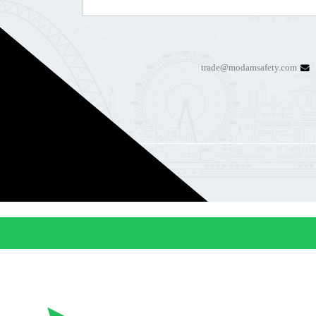
trade@modamsafety.com