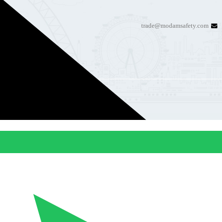
trade@modamsafety.com