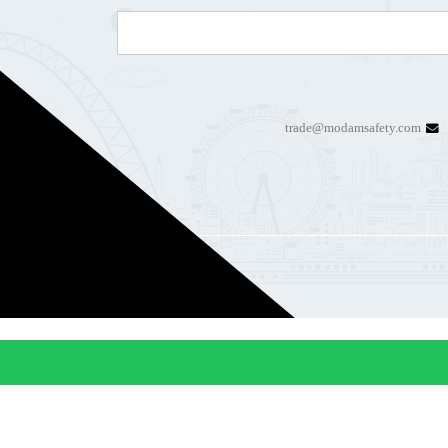
trade@modamsafety.com