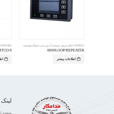
HFC-SBR-23-03 – Conventional Wall Sounder VAD
PANELS
,
اعلام حریق
,
سیستم آدرس پذیر دیجیتال هوشمند
SENSORS
,
HTCO/S
6000LOOP/REPEATER
اطلاعات بیشتر
اطل
لینک 
صفحه ا