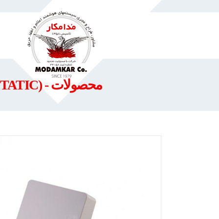
محصولات - (6000WLS/HLI – WIRELESS TRANSLATOR MODULE (STATIC