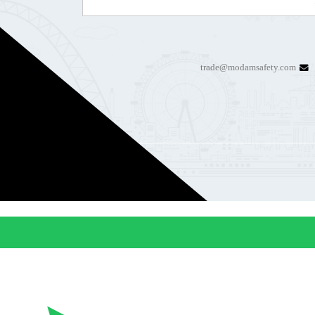
trade@modamsafety.com