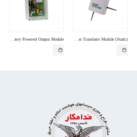
WLS/BOP – Wireless Single Channel Battery Powered Output Module
(6000WLS/HLI – Wireless Translator Module (Static