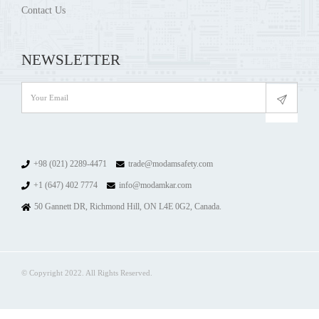
Contact Us
NEWSLETTER
+98 (021) 2289-4471
trade@modamsafety.com
+1 (647) 402 7774
info@modamkar.com
50 Gannett DR, Richmond Hill, ON L4E 0G2, Canada.
© Copyright 2022. All Rights Reserved.