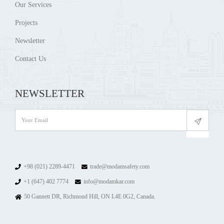
Our Services
Projects
Newsletter
Contact Us
NEWSLETTER
+98 (021) 2289-4471
trade@modamsafety.com
+1 (647) 402 7774
info@modamkar.com
50 Gannett DR, Richmond Hill, ON L4E 0G2, Canada.